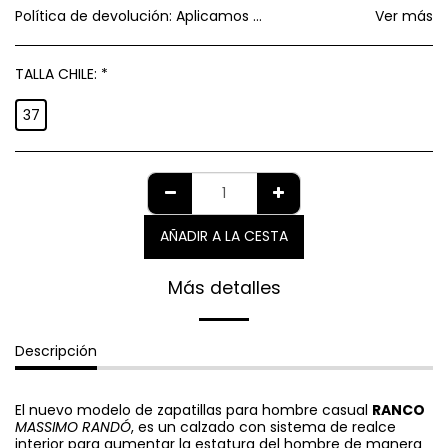
Política de devolución:
Aplicamos política de GARANTIA AL CONSUMIDOR establecida por el SERNAC respecto a cambios y devoluciones.
Ver más
TALLA CHILE:
*
37
AÑADIR A LA CESTA
Más detalles
Descripción
El nuevo modelo de zapatillas para hombre casual
RANCO
MASSIMO RANDÓ
, es un calzado con sistema de realce
interior para aumentar la estatura del hombre de manera