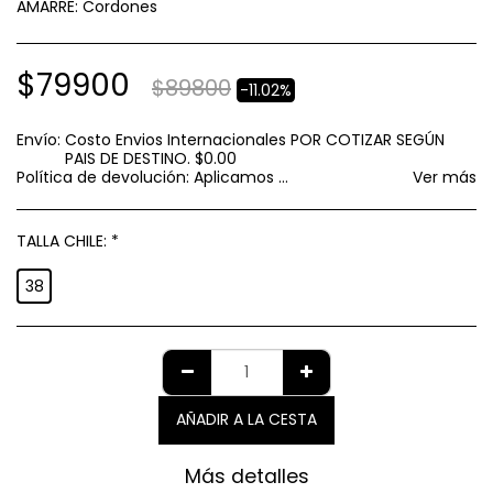
AMARRE: Cordones
$
79900
$
89800
-11.02%
Envío:
Costo Envios Internacionales POR COTIZAR SEGÚN
PAIS DE DESTINO.
$
0.00
Política de devolución:
Aplicamos política de GARANTIA AL CONSUMIDOR establecida por el SERNAC respecto a cambios y devoluciones.
Ver más
TALLA CHILE:
*
38
AÑADIR A LA CESTA
Más detalles