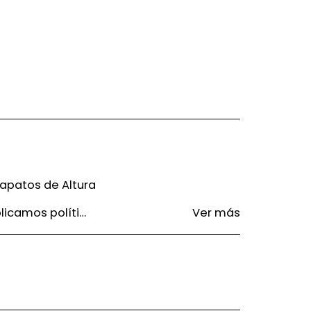
patos de Altura
ica de GARANTIA AL CONSUMIDOR establecida por el SERNAC respecto a cambios y devoluciones.
Ver más