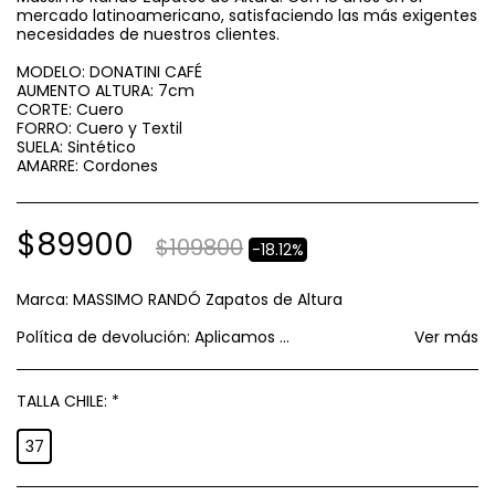
mercado latinoamericano, satisfaciendo las más exigentes
necesidades de nuestros clientes.
MODELO: DONATINI CAFÉ
AUMENTO ALTURA: 7cm
CORTE: Cuero
FORRO: Cuero y Textil
SUELA: Sintético
AMARRE: Cordones
$
89900
$
109800
-18.12%
Marca:
MASSIMO RANDÓ Zapatos de Altura
Política de devolución:
Aplicamos política de GARANTIA AL CONSUMIDOR establecida por el SERNAC respecto a cambios y devoluciones.
Ver más
TALLA CHILE:
*
37